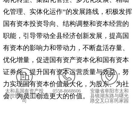
化管理、实体化运作”的发展路线，积极发挥
国有资本投资导向、结构调整和资本经营的
职能，引导带动全县经济创新发展，提高国
有资本的影响力和带动力，不断盘活存量、
优化增量，促进国有资产资本化和国有资本
证券化，提升国有资本运营质量与效益，努
力实现国有资本价值最大化，为股东、为社
太和县国有资产投
0558-8668606
安徽省阜阳市太和
会、为员工创造更大的价值。
资控股集团有限公
县镜湖东路与曙光
司
路交叉口富民家园
安置区商业综合楼