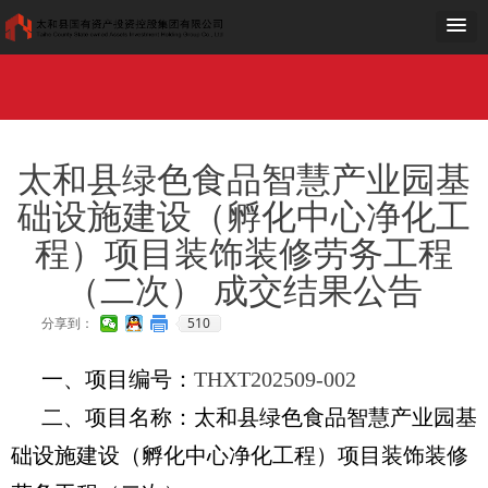
网站首页
走进国投
工作动态
党群工作
公示公告
项目建设
公司荣誉
加入我们
OA
网站首页
走进国投
工作动态
党群工作
公示公告
项目建设
公司荣誉
加入我们
OA
太和县绿色食品智慧产业园基
础设施建设（孵化中心净化工
程）项目装饰装修劳务工程
（二次） 成交结果公告
510
分享到：
一、项目编号：
THXT202509-002
二、项目名称：
太和县绿色食品智慧产业园基
础设施建设（孵化中心净化工程）项目装饰装修