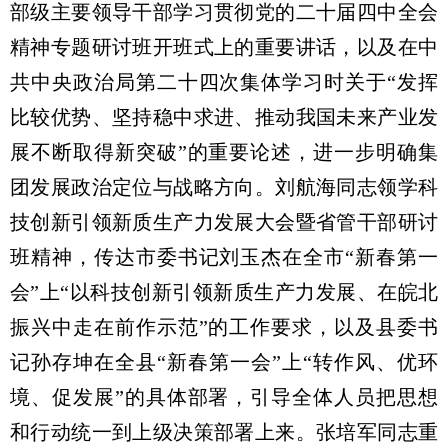
部级主要领导干部学习贯彻党的二十届四中全会
精神专题研讨班开班式上的重要讲话，以及在中
共中央政治局第二十四次集体学习时关于“发挥
比较优势、坚持稳中求进、推动我国未来产业发
展不断取得新突破”的重要论述，进一步明确集
团发展政治定位与战略方向。刘航海同志领学科
技创新引领新质生产力发展大会暨省管干部研讨
班精神，传达市委书记刘玉杰在全市“新春第一
会”上“以科技创新引领新质生产力发展、在皖北
振兴中走在前作示范”的工作要求，以及县委书
记孙存坤在全县“新春第一会”上“转作风、优环
境、促发展”的具体部署，引导全体人员把思想
和行动统一到上级决策部署上来。张培军同志重