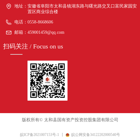
地址：
安徽省阜阳市太和县镜湖东路与曙光路交叉口富民家园安
置区商业综合楼
电话：
0558-8668606
邮箱：
459001459@qq.com
扫码关注 / Focus on us
版权所有©
太和县国有资产投资控股集团有限公司
皖ICP备2021007153号-1
皖公网安备34122202000540号