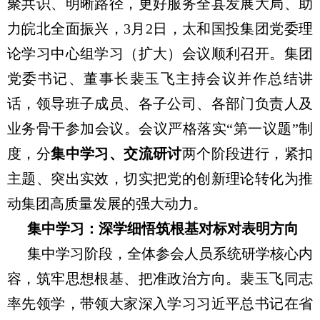
聚共识、明晰路径，更好服务全县发展大局、助
力皖北全面振兴，3月2日，太和国投集团党委理
论学习中心组学习（扩大）会议顺利召开。集团
党委书记、董事长裴玉飞主持会议并作总结讲
话，领导班子成员、各子公司、各部门负责人及
业务骨干参加会议。会议严格落实“第一议题”制
度，分
集中学习、交流研讨
两个阶段进行，紧扣
主题、突出实效，切实把党的创新理论转化为推
动集团高质量发展的强大动力。
集中学习：深学细悟筑根基对标对表明方向
集中学习阶段，全体参会人员系统研学核心内
容，筑牢思想根基、把准政治方向。裴玉飞同志
率先领学，带领大家深入学习习近平总书记在省