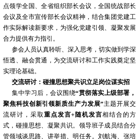
点领学全国、全省组织部长会议，全国统战部长
会议及全市宣传部长会议精神，结合集团党建工
作实际解读新要求，为强化党建引领、凝聚发展
合力提供有力指引。
参会人员认真聆听、深入思考，切实做到学深
悟透、融会贯通，为交流研讨和工作实践奠定坚
实理论基础。
交流研讨：碰撞思想聚共识立足岗位谋实招
集中学习后，会议围绕
“贯彻落实上级部署，
聚焦科技创新引领新质生产力发展”
主题开展交
流研讨，采取
重点发言+随机发言
相结合的方
式，碰撞思想、凝聚共识。领导班子成员结合分
管领域谈思路、讲举措、明任务。刘航海、张培