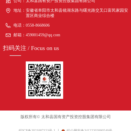
公司：
太和县国有资产投资控股集团有限公司
地址：
安徽省阜阳市太和县镜湖东路与曙光路交叉口富民家园安
置区商业综合楼
电话：
0558-8668606
邮箱：
459001459@qq.com
扫码关注 / Focus on us
版权所有©
太和县国有资产投资控股集团有限公司
皖ICP备2021007153号-1
皖公网安备34122202000540号