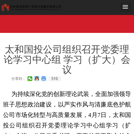
网站首页
走进国投
工作动态
党群工作
公示公告
项目建设
公司荣誉
加入我们
OA
网站首页
走进国投
工作动态
党群工作
公示公告
项目建设
公司荣誉
加入我们
OA
太和国投公司组织召开党委理
论学习中心组 学习（扩大）会
议
510
分享到：
为持续深化党的创新理论武装，全面加强领导
班子思想政治建设，以严实作风与清廉底色护航
公司市场化转型与高质量发展，4月7日，太和国
投公司组织召开党委理论学习中心组学习（扩