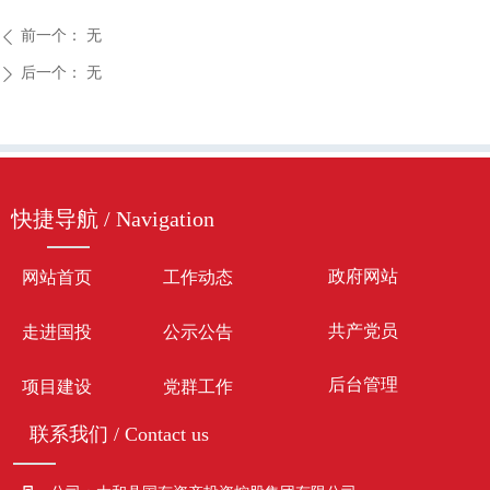
前一个：
无
ꄴ
后一个：
无
ꄲ
快捷导航 / Navigation
政府网站
网站首页
工作动态
共产党员
走进国投
公示公告
后台管理
项目建设
党群工作
联系我们 / Contact us