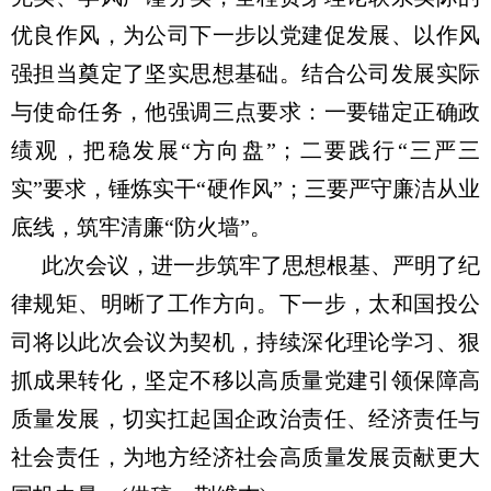
优良作风，为公司下一步以党建促发展、以作风
强担当奠定了坚实思想基础。结合公司发展实际
与使命任务，他强调三点要求：
一要锚定正确政
绩观，把稳发展“
方向盘
”；二要践行“
三严三
实
”要求，锤炼实干“
硬作风
”；三要严守廉洁从业
底线，筑牢清廉“防火墙”。
此次会议，进一步筑牢了思想根基、严明了纪
律规矩、明晰了工作方向。下一步，太和国投公
司将以此次会议为契机，持续深化理论学习、狠
抓成果转化，坚定不移以高质量党建引领保障高
质量发展，切实扛起国企政治责任、经济责任与
社会责任，为地方经济社会高质量发展贡献更大