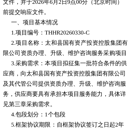
文
件，并于
202
6
年
6
月
2
日9点
0
0分
（北京时间）
前提
交响应文件。
一、项目基本情况
1.
项目编号：
THHR20260330-C
2.
项目名称：
太和县国有资产投资控股集团有
限公司资质办理、升级、维护咨询服务采购项目
3.
采购需求：本项目拟
征集一批
符合条件的供
应商，
向
太和县国有资产投资控股集团有限公司
及其代管公司
提供资质办理、升级、维护咨询服
务
，
供应商
要具有承担本项目服务能力，
具体详
见第三章采购需求
。
4.包段划分：1个包段
5.
框架协议期限：
自框架协议签订之日起2年