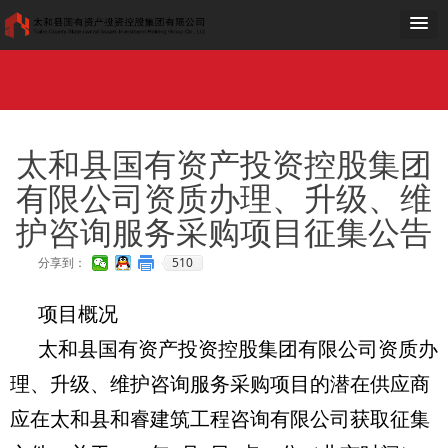
网站首页
走进国投
工作动态
党群工作
公示公告
项目建设
公司荣誉
加入我们
OA
网站首页
走进国投
工作动态
党群工作
公示公告
项目建设
公司荣誉
加入我们
OA
太和县国有资产投资控股集团
有限公司资质办理、升级、维
护咨询服务采购项目征集公告
510
分享到：
项目概况
太和县国有资产投资控股集团有限公司资质办
理、升级、维护咨询服务采购项目
的潜在供应商
应
在
太和县和睿建筑工程咨询有限公司
获取征集